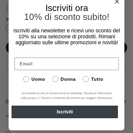
Iscriviti ora
L
10% di sconto subito!
QUANTITÀ
1
Iscriviti alla newsletter e ricevi uno sconto del
10%
su una selezione di prodotti. Rimani
aggiornato sulle ultime promozioni e novità!
AGGIUNGI AL CARRELLO
Email
Uomo
Donna
Tutto
Aggiungi ai Preferiti
Iscrivendoti accetti di ricevere email di marketing. Visualizza l'informativa
sulla privacy e i Termini e condizioni del servizio per maggiori informazioni.
Descrizione Prodotto
Iscriviti
COLLEZIONE: AUTUNNO INVERNO