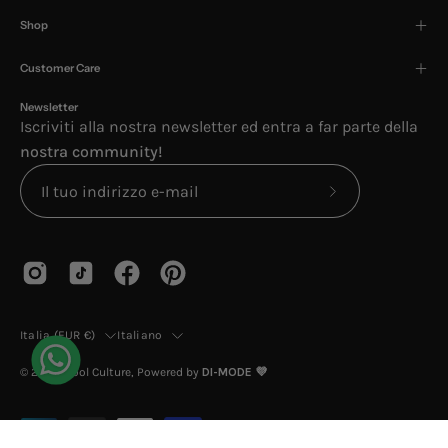
Shop
Customer Care
Newsletter
Iscriviti alla nostra newsletter ed entra a far parte della
nostra community!
Iscriviti
alla
nostra
newsletter
Paese
Lingua
Italia (EUR €)
Italiano
© 2026,
Cool Culture
, Powered by
DI-MODE 💜