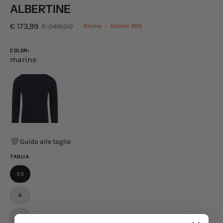
ALBERTINE
€ 173,99
€ 249,00
Promo
•
Sconto
30%
COLOR:
marine
Guida alle taglie
TAGLIA
XS
S
M