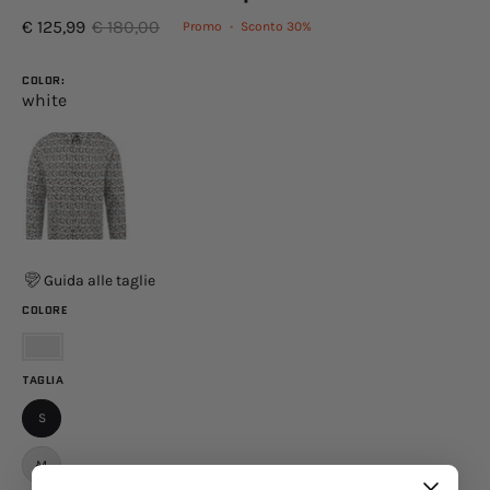
€ 125,99
€ 180,00
Promo
•
Sconto
30%
COLOR:
white
Guida alle taglie
COLORE
Bianco
TAGLIA
S
M