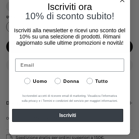
Iscriviti ora
L
10% di sconto subito!
QUANTITÀ
1
Iscriviti alla newsletter e ricevi uno sconto del
10%
su una selezione di prodotti. Rimani
aggiornato sulle ultime promozioni e novità!
AGGIUNGI AL CARRELLO
Email
Uomo
Donna
Tutto
Aggiungi ai Preferiti
Iscrivendoti accetti di ricevere email di marketing. Visualizza l'informativa
sulla privacy e i Termini e condizioni del servizio per maggiori informazioni.
Descrizione Prodotto
Iscriviti
COLLEZIONE: PRIMAVERA ESTATE
Spedizione gratis per ordini superiori a 150€.