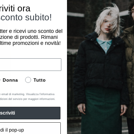
riviti ora
conto subito!
etter e ricevi uno sconto del
zione di prodotti. Rimani
ltime promozioni e novità!
Donna
Tutto
e email di marketing. Visualizza l'informativa
dizioni del servizio per maggiori informazioni.
Iscriviti
di il pop-up