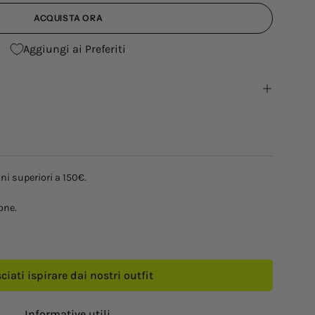
ACQUISTA ORA
Aggiungi ai Preferiti
ni superiori a 150€.
one.
ciati ispirare dai nostri outfit
Informative utili.