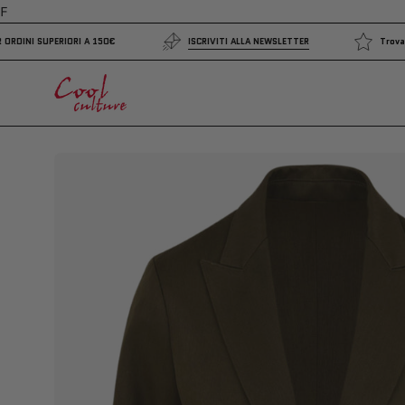
Salta
F
al
NE GRATUITA PER ORDINI SUPERIORI A 150€
ISCRIVITI ALLA NEWSLETTER
contenuto
Apri
lightbox
dell'immagine