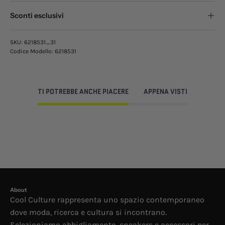
Sconti esclusivi
SKU:
6218531_31
Codice Modello:
6218531
TI POTREBBE ANCHE PIACERE
APPENA VISTI
About
Cool Culture rappresenta uno spazio contemporaneo
dove moda, ricerca e cultura si incontrano.
Selezioniamo abbigliamento, sneakers e accessori per