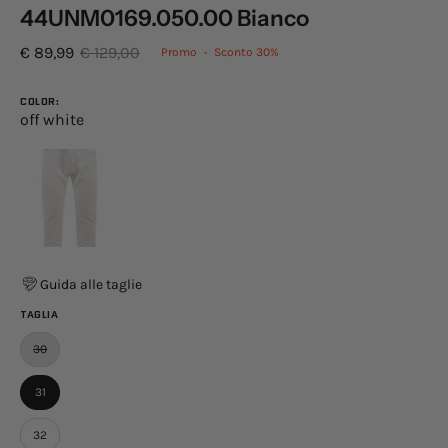
44UNM0169.050.00 Bianco
€ 89,99
€ 129,00
Promo
•
Sconto
30%
COLOR:
off white
Guida alle taglie
TAGLIA
30
31
32