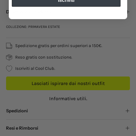
Iscriviti
Descrizione Prodotto
COLLEZIONE: PRIMAVERA ESTATE
Spedizione gratis per ordini superiori a 150€.
Reso gratis con sostituzione.
Iscriviti al Cool Club.
Lasciati ispirare dai nostri outfit
Informative utili.
Spedizioni
Resi e Rimborsi