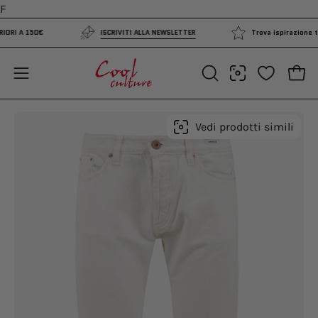
Salta
F
al
UPERIORI A 150€
ISCRIVITI ALLA NEWSLETTER
Trova ispirazione
contenuto
Apri 
Apri
APRI
LA
menu
BARRA
di
Apri
Ap
Vedi prodotti simili
DI
navigazione
lightbox
li
RICERCA
dell'immagine
de