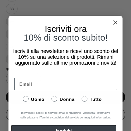
33
34
Iscriviti ora
35
10% di sconto subito!
36
Iscriviti alla newsletter e ricevi uno sconto del
10%
su una selezione di prodotti. Rimani
38
aggiornato sulle ultime promozioni e novità!
QUANTITÀ
1
Email
AGGIUNGI AL CARRELLO
Uomo
Donna
Tutto
Iscrivendoti accetti di ricevere email di marketing. Visualizza l'informativa
ACQUISTA ORA
sulla privacy e i Termini e condizioni del servizio per maggiori informazioni.
Aggiungi ai Preferiti