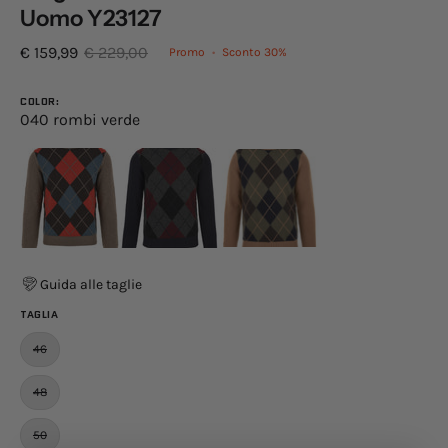
Uomo Y23127
€ 159,99
€ 229,00
Promo
•
Sconto
30%
COLOR:
040 rombi verde
Guida alle taglie
TAGLIA
46
48
50