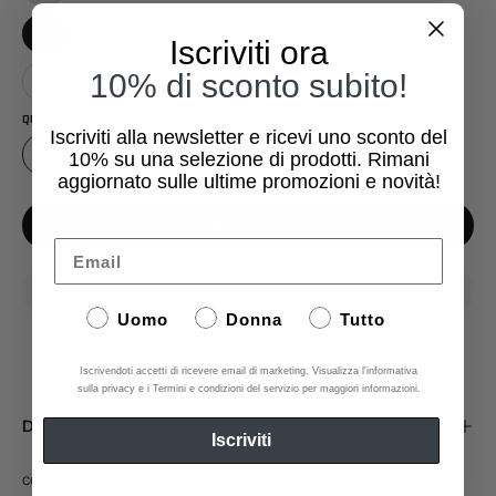
52
Iscriviti ora
10% di sconto subito!
54
QUANTITÀ
Iscriviti alla newsletter e ricevi uno sconto del
1
10%
su una selezione di prodotti. Rimani
aggiornato sulle ultime promozioni e novità!
AGGIUNGI AL CARRELLO
Email
Uomo
Donna
Tutto
Aggiungi ai Preferiti
Iscrivendoti accetti di ricevere email di marketing. Visualizza l'informativa
sulla privacy e i Termini e condizioni del servizio per maggiori informazioni.
Descrizione Prodotto
Iscriviti
COLLEZIONE: AUTUNNO INVERNO