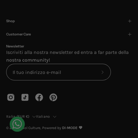
Shop
Customer Care
Newsletter
Iscriviti alla nostra newsletter ed entra a far parte della
nostra community!
Iscriviti
alla
nostra
newsletter
Paese
Lingua
Italia (EUR €)
Italiano
© 2026,
Cool Culture
, Powered by
DI-MODE 💜