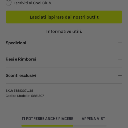
Iscriviti al Cool Club.
Lasciati ispirare dai nostri outfit
Informative utili.
Spedizioni
Resi e Rimborsi
Sconti esclusivi
SKU:
5881307_38
Codice Modello:
5881307
TI POTREBBE ANCHE PIACERE
APPENA VISTI