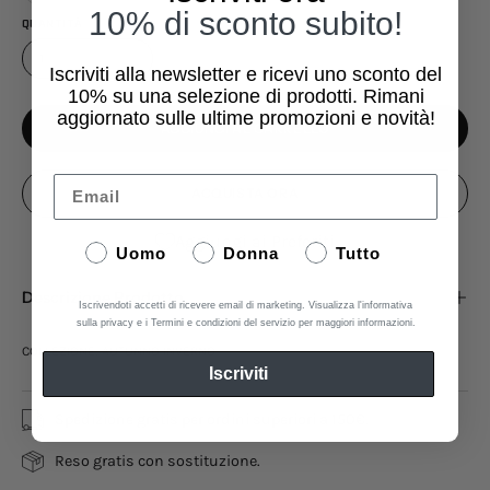
10% di sconto subito!
QUANTITÀ
1
Iscriviti alla newsletter e ricevi uno sconto del
10%
su una selezione di prodotti. Rimani
aggiornato sulle ultime promozioni e novità!
AGGIUNGI AL CARRELLO
Email
ACQUISTA ORA
Aggiungi ai Preferiti
Uomo
Donna
Tutto
Descrizione Prodotto
Iscrivendoti accetti di ricevere email di marketing. Visualizza l'informativa
sulla privacy e i Termini e condizioni del servizio per maggiori informazioni.
COLLEZIONE: AUTUNNO INVERNO
Iscriviti
Spedizione gratis per ordini superiori a 150€.
Reso gratis con sostituzione.