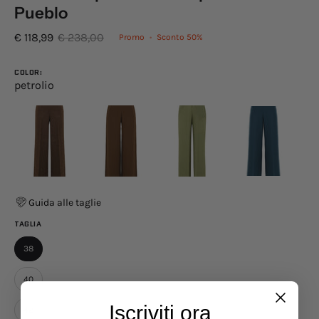
Pueblo
€ 118,99
€ 238,00
Promo
•
Sconto
50%
COLOR:
petrolio
Guida alle taglie
TAGLIA
38
40
Iscriviti ora
42