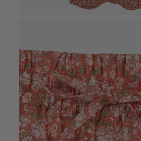
Apri
lightbox
dell'immagine