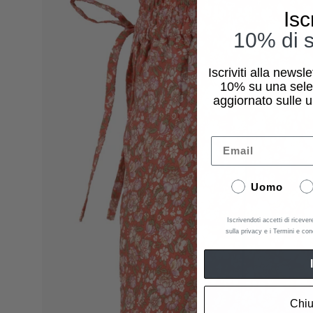
dell'immagine
Isc
10% di s
Iscriviti alla newsl
10%
su una sele
aggiornato sulle u
Email
Uomo
Iscrivendoti accetti di ricever
sulla privacy e i Termini e con
Chiu