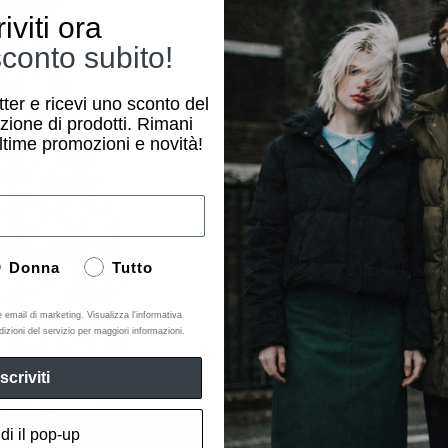
riviti ora
conto subito!
etter e ricevi uno sconto del
zione di prodotti. Rimani
ltime promozioni e novità!
Donna
Tutto
e email di marketing. Visualizza l'informativa
dizioni del servizio per maggiori informazioni.
Iscriviti
di il pop-up