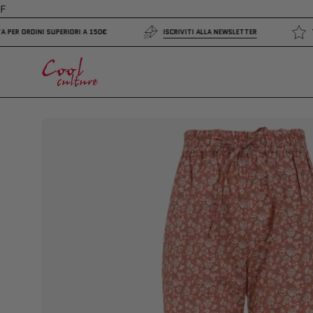
Salta
F
al
DIZIONE GRATUITA PER ORDINI SUPERIORI A 150€
ISCRIVITI ALLA NEWSLETTE
contenuto
Apri
lightbox
dell'immagine