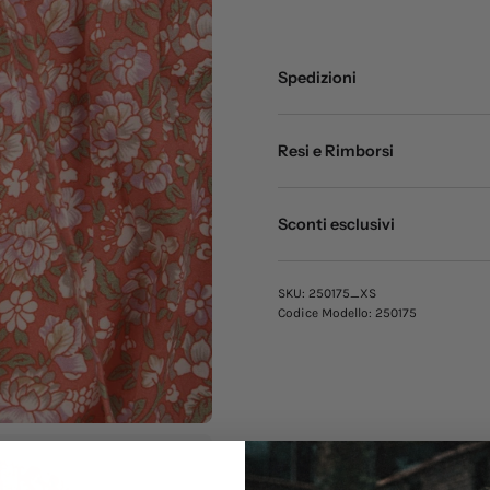
Spedizioni
Resi e Rimborsi
Sconti esclusivi
SKU:
250175_XS
Codice Modello:
250175