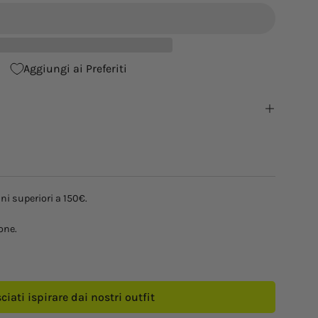
Aggiungi ai Preferiti
ni superiori a 150€.
one.
ciati ispirare dai nostri outfit