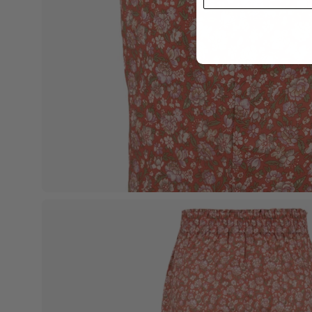
Apri
lightbox
dell'immagine