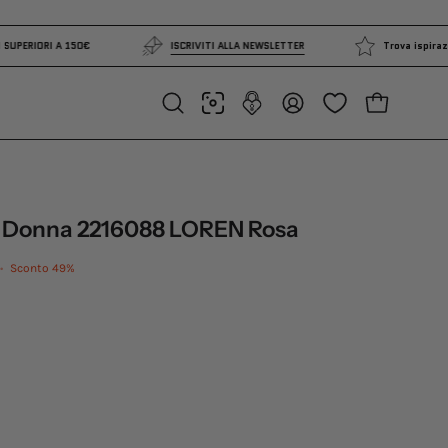
UITA PER ORDINI SUPERIORI A 150€
ISCRIVITI ALLA NEWSLETTER
APRI CARRE
Apri
IL
la
MIO
barra
ACCOUNT
di
ricerca
 Donna 2216088 LOREN Rosa
•
Sconto
49%