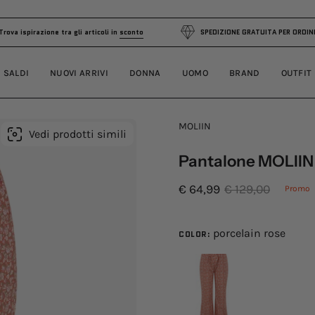
R
Trova ispirazione tra gli articoli in
sconto
SPEDIZIONE GRAT
SALDI
NUOVI ARRIVI
DONNA
UOMO
BRAND
OUTFIT
MOLIIN
Vedi prodotti simili
Pantalone MOLIIN
€ 64,99
€ 129,00
Promo
porcelain rose
COLOR: