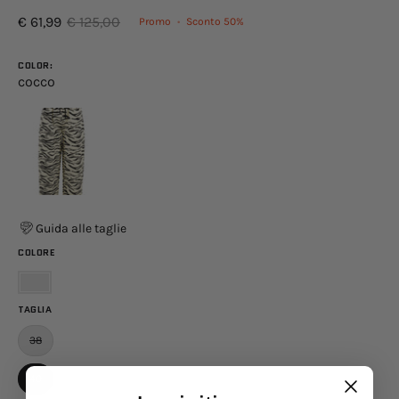
€ 61,99
€ 125,00
Promo
•
Sconto
50%
COLOR:
cocco
Guida alle taglie
COLORE
Bianco
TAGLIA
38
40