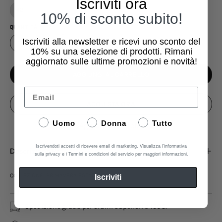
Iscriviti ora
42
10% di sconto subito!
QUANTITÀ
Iscriviti alla newsletter e ricevi uno sconto del
1
10%
su una selezione di prodotti. Rimani
aggiornato sulle ultime promozioni e novità!
AGGIUNGI AL CARRELLO
Email
ACQUISTA ORA
Uomo
Donna
Tutto
Aggiungi ai Preferiti
Iscrivendoti accetti di ricevere email di marketing. Visualizza l'informativa
Descrizione Prodotto
sulla privacy e i Termini e condizioni del servizio per maggiori informazioni.
COLLEZIONE: PRIMAVERA ESTATE
Iscriviti
Spedizione gratis per ordini superiori a 150€.