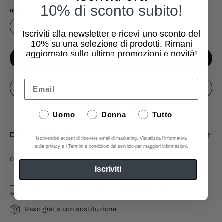
10% di sconto subito!
QUANTITÀ
1
Iscriviti alla newsletter e ricevi uno sconto del
10%
su una selezione di prodotti. Rimani
aggiornato sulle ultime promozioni e novità!
AGGIUNGI AL CARRELLO
Email
ACQUISTA ORA
Aggiungi ai Preferiti
Uomo
Donna
Tutto
Descrizione Prodotto
Iscrivendoti accetti di ricevere email di marketing. Visualizza l'informativa
sulla privacy e i Termini e condizioni del servizio per maggiori informazioni.
COLLEZIONE: PRIMAVERA ESTATE
Iscriviti
Spedizione gratis per ordini superiori a 150€.
Reso gratis con sostituzione.