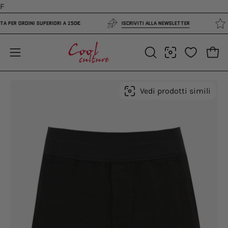
Salta
F
al
UITA PER ORDINI SUPERIORI A 150€
ISCRIVITI ALLA NEWSLETTER
contenuto
Apri 
Apri
APRI
LA
menu
BARRA
di
Apri
Ap
Vedi prodotti simili
DI
navigazione
lightbox
li
RICERCA
dell'immagine
de