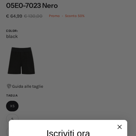
05E0-7023 Nero
€ 64,99
€ 130,00
Promo
•
Sconto
50%
COLOR:
black
Guida alle taglie
TAGLIA
XS
S
Iscriviti ora
M