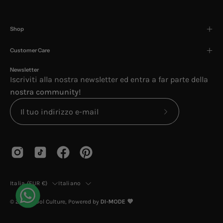
Shop
Customer Care
Newsletter
Iscriviti alla nostra newsletter ed entra a far parte della
nostra community!
Iscriviti
alla
nostra
newsletter
Paese
Lingua
Italia (EUR €)
Italiano
© 2026,
Cool Culture
, Powered by
DI-MODE 💜