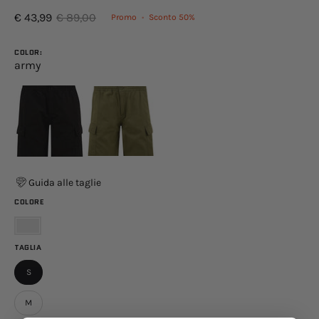
€ 43,99
€ 89,00
Promo
•
Sconto
50%
COLOR:
army
Guida alle taglie
COLORE
Verde
TAGLIA
S
M