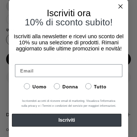
L
Iscriviti ora
10% di sconto subito!
XL
QUANTITÀ
Iscriviti alla newsletter e ricevi uno sconto del
1
10%
su una selezione di prodotti. Rimani
aggiornato sulle ultime promozioni e novità!
AGGIUNGI AL CARRELLO
Email
Uomo
Donna
Tutto
Aggiungi ai Preferiti
Iscrivendoti accetti di ricevere email di marketing. Visualizza l'informativa
sulla privacy e i Termini e condizioni del servizio per maggiori informazioni.
Descrizione Prodotto
Iscriviti
COLLEZIONE: PRIMAVERA ESTATE