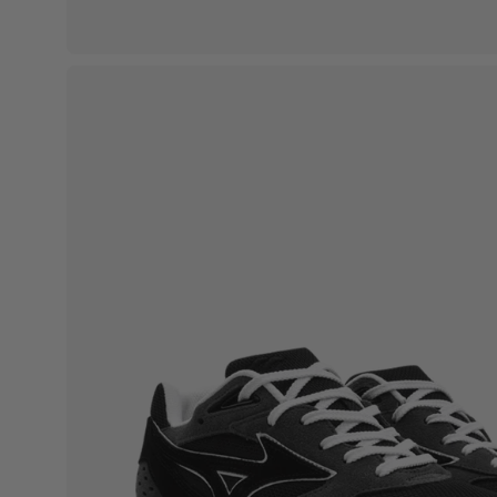
Apri
lightbox
dell'immagine