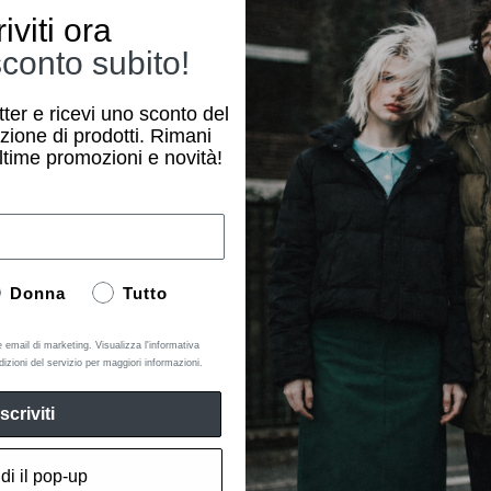
Sconti esclusivi
riviti ora
conto subito!
SKU:
92518523_40
Codice Modello:
92518523
etter e ricevi uno sconto del
zione di prodotti. Rimani
ltime promozioni e novità!
Donna
Tutto
e email di marketing. Visualizza l'informativa
dizioni del servizio per maggiori informazioni.
Iscriviti
di il pop-up