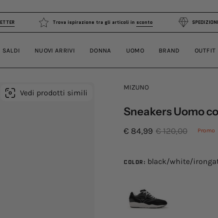
TI ALLA NEWSLETTER
Trova ispirazione tra gli articoli in
sconto
SALDI
NUOVI ARRIVI
DONNA
UOMO
BRAND
OUTFIT
MIZUNO
Vedi prodotti simili
Sneakers Uomo con
€ 84,99
€ 120,00
Promo
black/white/ironga
COLOR: