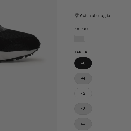
Guida alle taglie
COLORE
Nero
TAGLIA
40
41
42
43
44