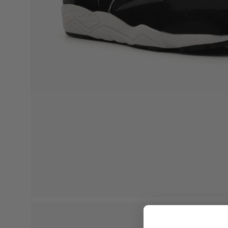
Apri
lightbox