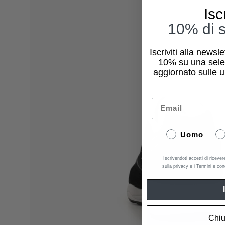
dell'immagine
Isc
10% di s
Iscriviti alla newsl
10%
su una sele
aggiornato sulle u
Email
Uomo
Iscrivendoti accetti di ricever
sulla privacy e i Termini e con
Chiu