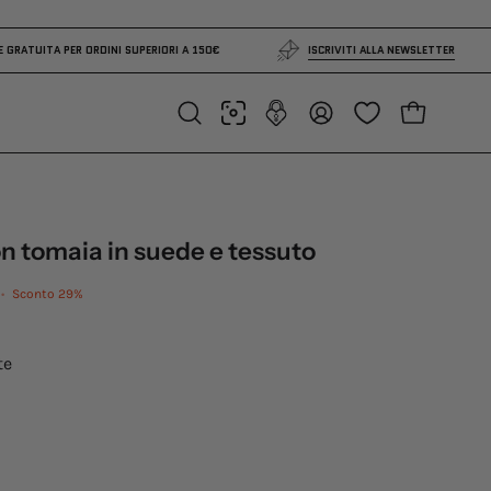
SPEDIZIONE GRATUITA PER ORDINI SUPERIORI A 150€
ISCRIVITI ALLA NEWS
APRI CARRE
Apri
IL
la
MIO
barra
ACCOUNT
di
ricerca
 tomaia in suede e tessuto
•
Sconto
29%
te