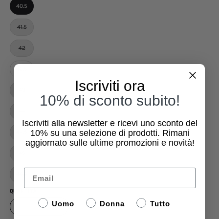
40.5
41.5
42
42.5
Iscriviti ora
43
10% di sconto subito!
44
Iscriviti alla newsletter e ricevi uno sconto del
10%
su una selezione di prodotti. Rimani
44.5
aggiornato sulle ultime promozioni e novità!
45
Email
46.5
QUANTITÀ
Uomo
Donna
Tutto
1