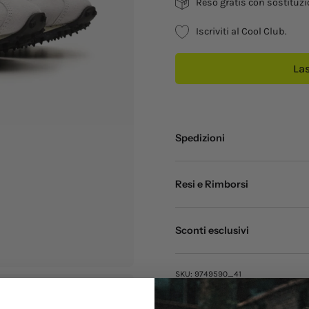
Reso gratis con sostituzi
Iscriviti al Cool Club.
Las
Spedizioni
Resi e Rimborsi
Sconti esclusivi
SKU:
9749590_41
Codice Modello:
9749590