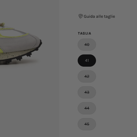
Guida alle taglie
TAGLIA
40
41
42
43
44
45