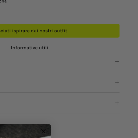
one.
ciati ispirare dai nostri outfit
Informative utili.