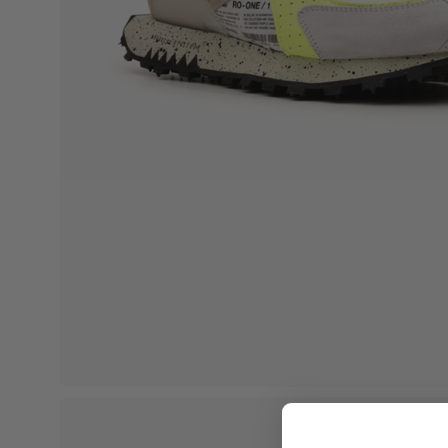
Apri
lightbox