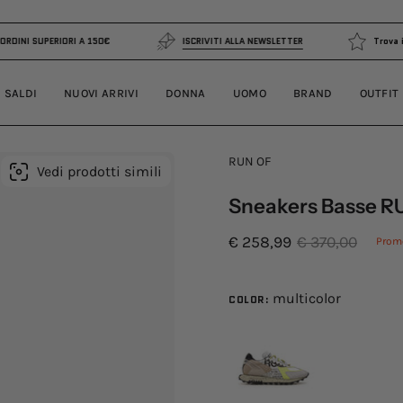
RATUITA PER ORDINI SUPERIORI A 150€
ISCRIVITI ALLA NEWSLETTER
SALDI
NUOVI ARRIVI
DONNA
UOMO
BRAND
OUTFIT
RUN OF
Vedi prodotti simili
Sneakers Basse R
€ 258,99
€ 370,00
Prom
multicolor
COLOR: