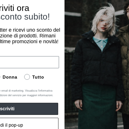
riviti ora
conto subito!
etter e ricevi uno sconto del
zione di prodotti. Rimani
ltime promozioni e novità!
Donna
Tutto
e email di marketing. Visualizza l'informativa
dizioni del servizio per maggiori informazioni.
Iscriviti
di il pop-up