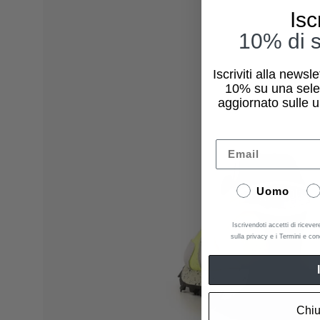
dell'immagine
Isc
10% di s
Iscriviti alla newsl
10%
su una sele
aggiornato sulle u
Email
Uomo
Iscrivendoti accetti di ricever
sulla privacy e i Termini e con
Chiu