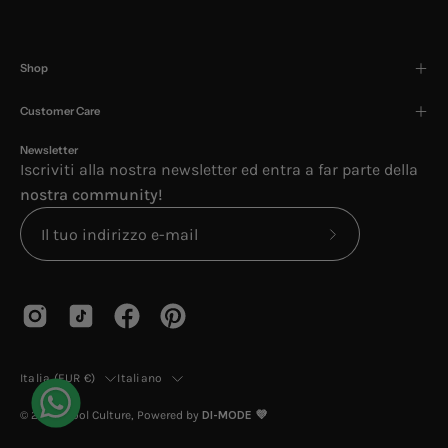
Shop
Customer Care
Newsletter
Iscriviti alla nostra newsletter ed entra a far parte della
nostra community!
Iscriviti
alla
nostra
newsletter
Paese
Lingua
Italia (EUR €)
Italiano
© 2026,
Cool Culture
, Powered by
DI-MODE 💜