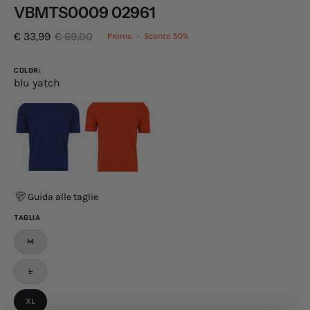
VBMTS0009 02961
€ 33,99
€ 69,00
Promo
•
Sconto
50%
COLOR:
blu yatch
Guida alle taglie
TAGLIA
M
L
XL