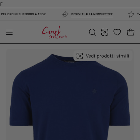
Salta
F
al
TA PER ORDINI SUPERIORI A 150€
ISCRIVITI ALLA NEWSLETTER
contenuto
Apri 
Apri
APRI
LA
menu
BARRA
di
Apri
Ap
Vedi prodotti simili
DI
navigazione
lightbox
li
RICERCA
dell'immagine
de