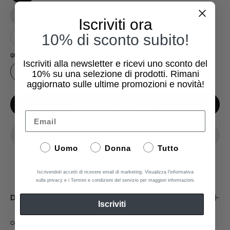
XXL
Iscriviti ora
10% di sconto subito!
3XL
QUANTITÀ
Iscriviti alla newsletter e ricevi uno sconto del
1
10%
su una selezione di prodotti. Rimani
aggiornato sulle ultime promozioni e novità!
AGGIUNGI AL CARRELLO
Email
Uomo
Donna
Tutto
Aggiungi ai Preferiti
Iscrivendoti accetti di ricevere email di marketing. Visualizza l'informativa
sulla privacy e i Termini e condizioni del servizio per maggiori informazioni.
Descrizione Prodotto
Iscriviti
COLLEZIONE: PRIMAVERA ESTATE