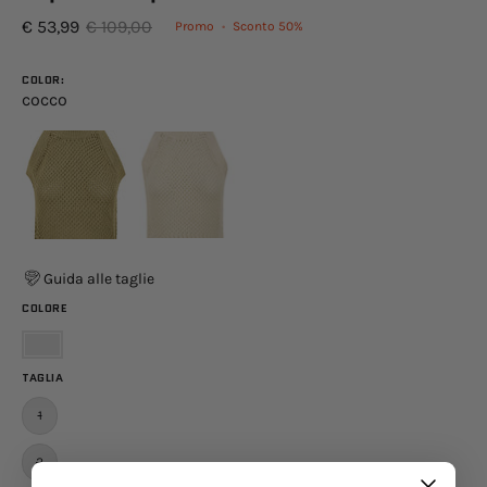
€ 53,99
€ 109,00
Promo
•
Sconto
50%
COLOR:
cocco
Guida alle taglie
COLORE
Panna
TAGLIA
1
2