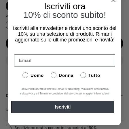
Iscriviti ora
3
10% di sconto subito!
QUANTITÀ
1
Iscriviti alla newsletter e ricevi uno sconto del
10%
su una selezione di prodotti. Rimani
aggiornato sulle ultime promozioni e novità!
AGGIUNGI AL CARRELLO
Email
Uomo
Donna
Tutto
Aggiungi ai Preferiti
Iscrivendoti accetti di ricevere email di marketing. Visualizza l'informativa
sulla privacy e i Termini e condizioni del servizio per maggiori informazioni.
Descrizione Prodotto
Iscriviti
COLLEZIONE: PRIMAVERA ESTATE
Spedizione gratis per ordini superiori a 150€.