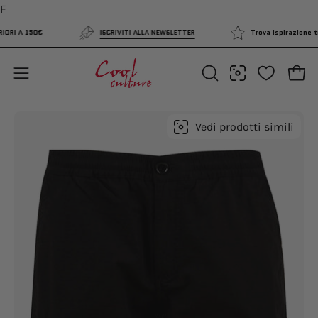
Salta
F
al
UPERIORI A 150€
ISCRIVITI ALLA NEWSLETTER
Trova ispirazione
contenuto
Apri 
Apri
APRI
LA
menu
BARRA
di
Apri
Ap
Vedi prodotti simili
DI
navigazione
lightbox
li
RICERCA
dell'immagine
de