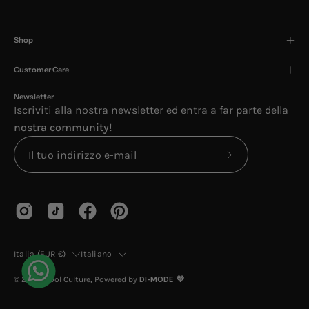
Shop
Customer Care
Newsletter
Iscriviti alla nostra newsletter ed entra a far parte della
nostra community!
Iscriviti
alla
nostra
newsletter
Paese
Lingua
Italia (EUR €)
Italiano
© 2026,
Cool Culture
, Powered by
DI-MODE 💜