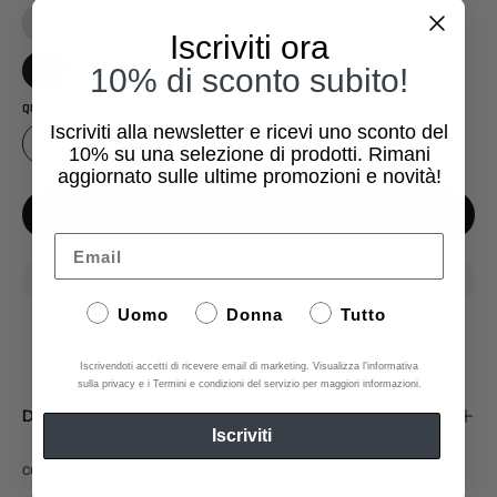
L
Iscriviti ora
10% di sconto subito!
XL
QUANTITÀ
Iscriviti alla newsletter e ricevi uno sconto del
1
10%
su una selezione di prodotti. Rimani
aggiornato sulle ultime promozioni e novità!
AGGIUNGI AL CARRELLO
Email
Uomo
Donna
Tutto
Aggiungi ai Preferiti
Iscrivendoti accetti di ricevere email di marketing. Visualizza l'informativa
sulla privacy e i Termini e condizioni del servizio per maggiori informazioni.
Descrizione Prodotto
Iscriviti
COLLEZIONE: PRIMAVERA ESTATE