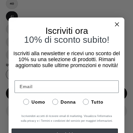
40
41
Iscriviti ora
42
10% di sconto subito!
43
Iscriviti alla newsletter e ricevi uno sconto del
44
10%
su una selezione di prodotti. Rimani
aggiornato sulle ultime promozioni e novità!
QUANTITÀ
1
Email
AGGIUNGI AL CARRELLO
Uomo
Donna
Tutto
Iscrivendoti accetti di ricevere email di marketing. Visualizza l'informativa
sulla privacy e i Termini e condizioni del servizio per maggiori informazioni.
Aggiungi ai Preferiti