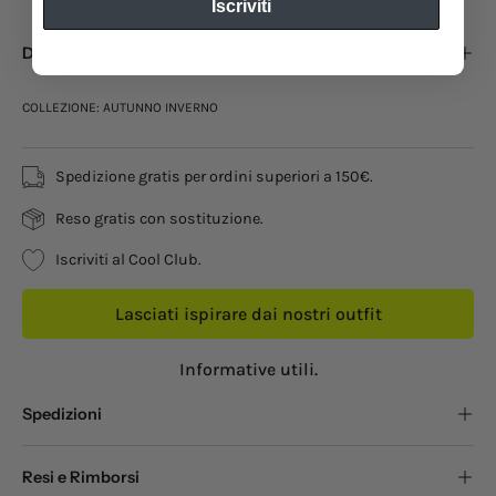
Iscriviti
Descrizione Prodotto
COLLEZIONE: AUTUNNO INVERNO
Spedizione gratis per ordini superiori a 150€.
Reso gratis con sostituzione.
Iscriviti al Cool Club.
Lasciati ispirare dai nostri outfit
Informative utili.
Spedizioni
Resi e Rimborsi