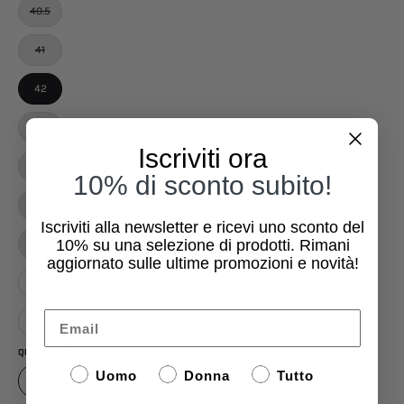
40.5
41
42
42.5
Iscriviti ora
43
10% di sconto subito!
44
Iscriviti alla newsletter e ricevi uno sconto del
10%
su una selezione di prodotti. Rimani
44.5
aggiornato sulle ultime promozioni e novità!
45
Email
46
QUANTITÀ
Uomo
Donna
Tutto
1