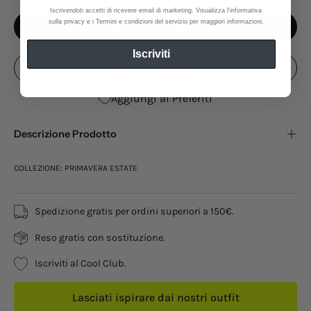
Iscrivendoti accetti di ricevere email di marketing. Visualizza l'informativa
sulla privacy e i Termini e condizioni del servizio per maggiori informazioni.
AGGIUNGI AL CARRELLO
Iscriviti
ACQUISTA ORA
Aggiungi ai Preferiti
Descrizione Prodotto
COLLEZIONE: PRIMAVERA ESTATE
Spedizione gratis per ordini superiori a 150€.
Reso gratis con sostituzione.
Iscriviti al Cool Club.
Lasciati ispirare dai nostri outfit